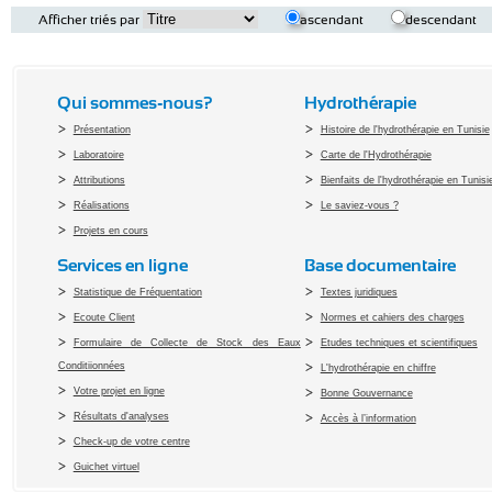
Afficher triés par
ascendant
descendant
Qui sommes-nous?
Hydrothérapie
Présentation
Histoire de l'hydrothérapie en Tunisie
Laboratoire
Carte de l'Hydrothérapie
Attributions
Bienfaits de l'hydrothérapie en Tunisi
Réalisations
Le saviez-vous ?
Projets en cours
Services en ligne
Base documentaire
Statistique de Fréquentation
Textes juridiques
Ecoute Client
Normes et cahiers des charges
Formulaire de Collecte de Stock des Eaux
Etudes techniques et scientifiques
Conditiionnées
L'hydrothérapie en chiffre
Votre projet en ligne
Bonne Gouvernance
Résultats d'analyses
Accès à l’information
Check-up de votre centre
Guichet virtuel