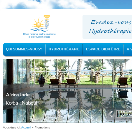
QUI SOMMES-NOUS?
HYDROTHÉRAPIE
ESPACE BIEN ÊTRE
A 
Africa Jade
Korba - Nabeul
Vous êtes ici :
Accueil
» Promotions