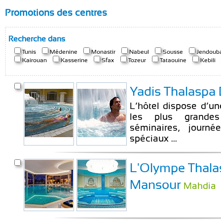
Promotions des centres
Recherche dans
Tunis
Médenine
Monastir
Nabeul
Sousse
Jendoub
Kairouan
Kasserine
Sfax
Tozeur
Tataouine
Kebili
Yadis Thalaspa 
L’hôtel dispose d’un
les plus grande
séminaires, journé
spéciaux ...
L'Olympe Thalas
Mansour
Mahdia