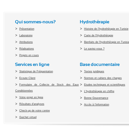
Qui sommes-nous?
Hydrothérapie
Présentation
Histoire de l'hydrothérapie en Tunisie
Laboratoire
Carte de l'Hydrothérapie
Attributions
Bienfaits de l'hydrothérapie en Tunisi
Réalisations
Le saviez-vous ?
Projets en cours
Services en ligne
Base documentaire
Statistique de Fréquentation
Textes juridiques
Ecoute Client
Normes et cahiers des charges
Formulaire de Collecte de Stock des Eaux
Etudes techniques et scientifiques
Conditiionnées
L'hydrothérapie en chiffre
Votre projet en ligne
Bonne Gouvernance
Résultats d'analyses
Accès à l’information
Check-up de votre centre
Guichet virtuel
Copyright 2010 Office du Thermalis