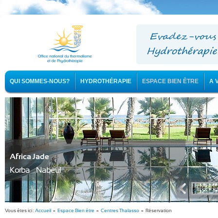
QUI SOMMES-NOUS?
HYDROTHÉRAPIE
ESPACE BIEN ÊTRE
A 
Africa Jade
Korba - Nabeul
Vous êtes ici :
Accueil
»
Espace Bien être
»
Centres Thalasso
» Réservation