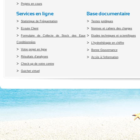
Projets en cours
Services en ligne
Base documentaire
Statistique de Fréquentation
Textes juridiques
Ecoute Client
Normes et cahiers des charges
Formulaire de Collecte de Stock des Eaux
Etudes techniques et scientifiques
Conditiionnées
L'hydrothérapie en chiffre
Votre projet en ligne
Bonne Gouvernance
Résultats d'analyses
Accès à l’information
Check-up de votre centre
Guichet virtuel
Copyright 2010 Office du Thermalis