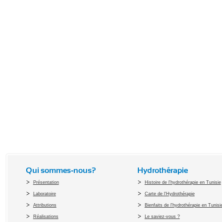
Qui sommes-nous?
Hydrothérapie
Présentation
Histoire de l'hydrothérapie en Tunisie
Laboratoire
Carte de l'Hydrothérapie
Attributions
Bienfaits de l'hydrothérapie en Tunisi
Réalisations
Le saviez-vous ?