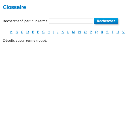
Glossaire
Rechercher à partir un terme:
A
B
C
D
E
F
G
H
I
J
K
L
M
N
O
P
Q
R
S
T
U
V
Désolé, aucun terme trouvé.