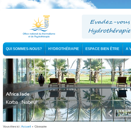
QUI SOMMES-NOUS?
HYDROTHÉRAPIE
ESPACE BIEN ÊTRE
A 
Africa Jade
Korba - Nabeul
Vous êtes ici :
Accueil
» Glossaire