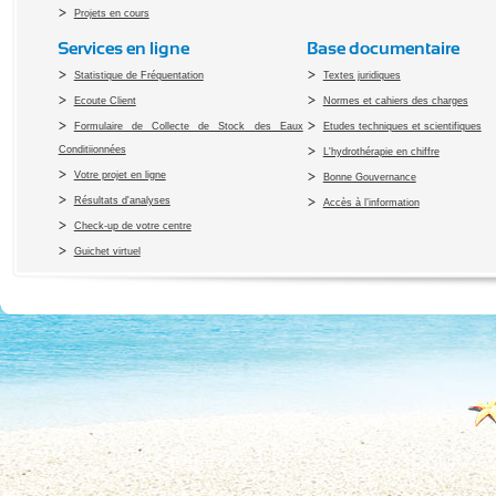
Projets en cours
Services en ligne
Base documentaire
Statistique de Fréquentation
Textes juridiques
Ecoute Client
Normes et cahiers des charges
Formulaire de Collecte de Stock des Eaux
Etudes techniques et scientifiques
Conditiionnées
L'hydrothérapie en chiffre
Votre projet en ligne
Bonne Gouvernance
Résultats d'analyses
Accès à l’information
Check-up de votre centre
Guichet virtuel
Copyright 2010 Office du Thermalis