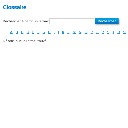
Glossaire
Rechercher à partir un terme:
A
B
C
D
E
F
G
H
I
J
K
L
M
N
O
P
Q
R
S
T
U
V
Désolé, aucun terme trouvé.