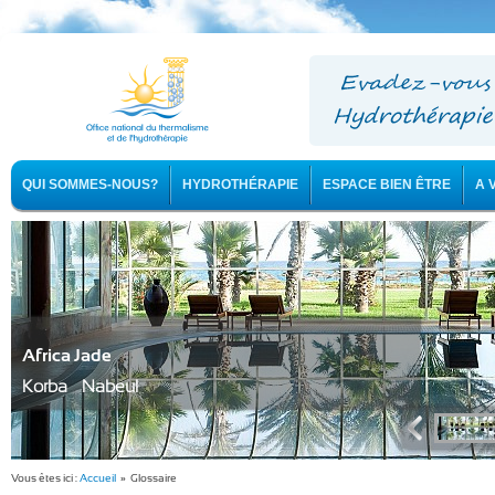
QUI SOMMES-NOUS?
HYDROTHÉRAPIE
ESPACE BIEN ÊTRE
A 
Africa Jade
Korba - Nabeul
Vous êtes ici :
Accueil
» Glossaire