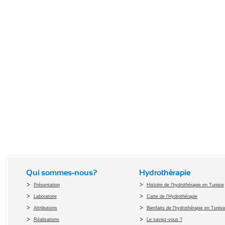
Qui sommes-nous?
Hydrothérapie
Présentation
Histoire de l'hydrothérapie en Tunisie
Laboratoire
Carte de l'Hydrothérapie
Attributions
Bienfaits de l'hydrothérapie en Tunisi
Réalisations
Le saviez-vous ?