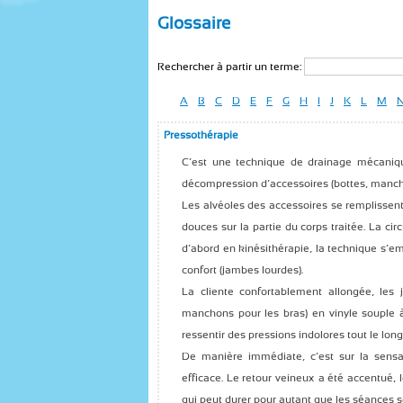
Glossaire
Rechercher à partir un terme:
A
B
C
D
E
F
G
H
I
J
K
L
M
Pressothérapie
C’est une technique de drainage mécani
décompression d’accessoires (bottes, mancho
Les alvéoles des accessoires se remplissent 
douces sur la partie du corps traitée. La cir
d’abord en kinésithérapie, la technique s’em
confort (jambes lourdes).
La cliente confortablement allongée, les
manchons pour les bras) en vinyle souple 
ressentir des pressions indolores tout le lo
De manière immédiate, c’est sur la sensa
efficace. Le retour veineux a été accentué, 
qui peut durer pour autant que les séances s