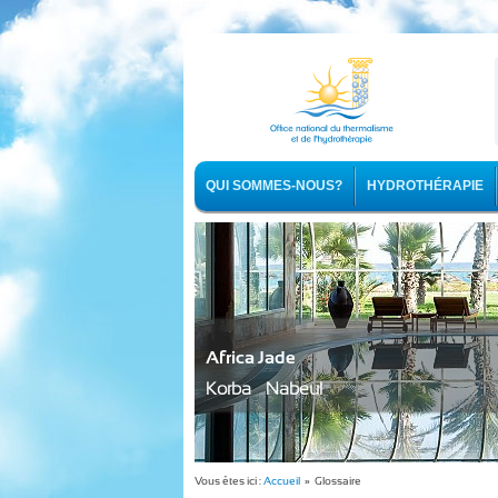
QUI SOMMES-NOUS?
HYDROTHÉRAPIE
Africa Jade
Korba - Nabeul
Vous êtes ici :
Accueil
» Glossaire