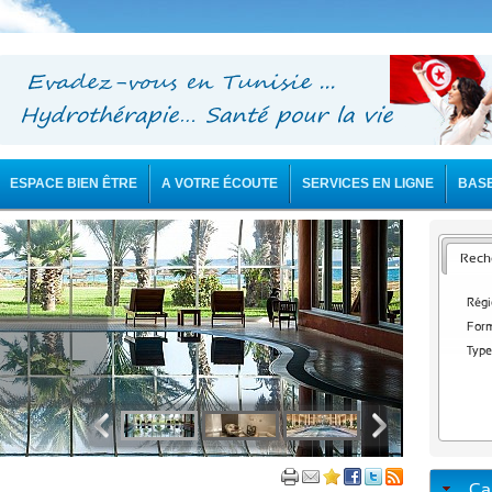
ESPACE BIEN ÊTRE
A VOTRE ÉCOUTE
SERVICES EN LIGNE
BAS
Reche
Régi
Form
Type
Ca