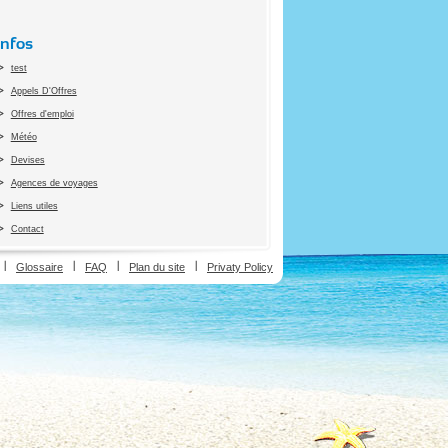
Infos
test
Appels D'Offres
Offres d'emploi
Météo
Devises
Agences de voyages
Liens utiles
Contact
ion
Glossaire
FAQ
Plan du site
Privaty Policy