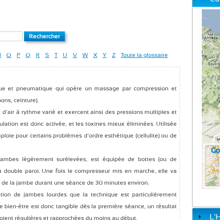
N
O
P
Q
R
S
T
U
V
W
X
Y
Z
Toute la glossaire
que et pneumatique qui opère un massage par compression et
ns, ceinture).
d’air à rythme varié et exercent ainsi des pressions multiples et
culation est donc activée, et les toxines mieux éliminées. Utilisée
ploie pour certains problèmes d’ordre esthétique (cellulite) ou de
 jambes légèrement surélevées, est équipée de bottes (ou de
à double paroi. Une fois le compresseur mis en marche, elle va
ng de la jambe durant une séance de 30 minutes environ.
tion de jambes lourdes que la technique est particulièrement
le bien-être est donc tangible dès la première séance, un résultat
L'
oient régulières et rapprochées du moins au début.