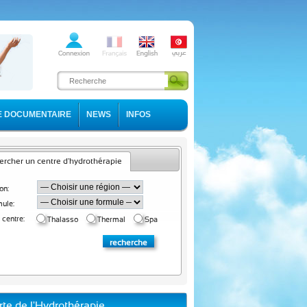
E DOCUMENTAIRE
NEWS
INFOS
rcher un centre d'hydrothérapie
on:
ule:
 centre:
Thalasso
Thermal
Spa
rte de l'Hydrothérapie