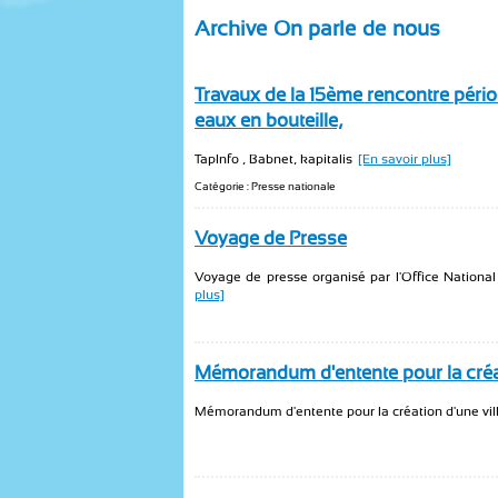
Archive On parle de nous
Travaux de la 15ème rencontre péri
eaux en bouteille,
TapInfo , Babnet, kapitalis
[En savoir plus]
Catégorie : Presse nationale
Voyage de Presse
Voyage de presse organisé par l'Office Nationa
plus]
Mémorandum d'entente pour la créat
Mémorandum d'entente pour la création d'une vil