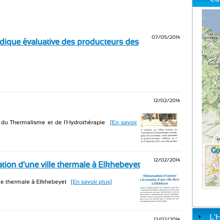
07/05/2014
odique évaluative des producteurs des
12/02/2014
l du Thermalisme et de l'Hydrothérapie
[En savoir
12/02/2014
ion d'une ville thermale à Elkhebeyet
le thermale à Elkhebeyet
[En savoir plus]
L'
12/02/2014