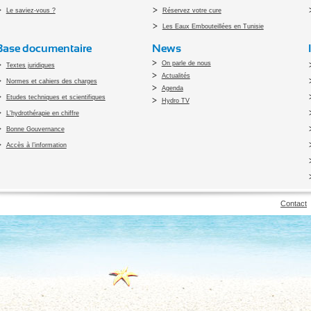
Le saviez-vous ?
Réservez votre cure
Les Eaux Embouteillées en Tunisie
Base documentaire
News
On parle de nous
Textes juridiques
Actualités
Normes et cahiers des charges
Agenda
Etudes techniques et scientifiques
Hydro TV
L'hydrothérapie en chiffre
Bonne Gouvernance
Accès à l’information
pyright 2010 Office du Thermalisme et de l'Hydrothérapie - Designed by
Open vis
Contact