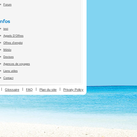
Forum
Infos
test
Appels D'Offres
Offres d'emploi
Météo
Devises
Agences de voyages
Liens utiles
Contact
ion
Glossaire
FAQ
Plan du site
Privaty Policy