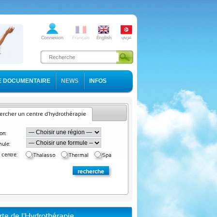
E DOCUMENTAIRE
NEWS
INFOS
rcher un centre d'hydrothérapie
on:
ule:
 centre:
Thalasso
Thermal
Spa
rte de l'Hydrothérapie