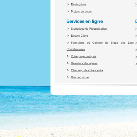
Réalisations
Projets en cours
Services en ligne
Statistique de Fréquentation
Ecoute Client
Formulaire de Collecte de Stock des Eaux
Conditiionnées
Votre projet en ligne
Résultats d'analyses
Check-up de votre centre
Guichet virtuel
Co