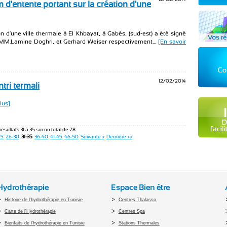
'entente portant sur la création d'une
d'une ville thermale à El Khbayat, à Gabès, (sud-est) a été signé
MM.Lamine Doghri, et Gerhard Weiser respectivement...
[En savoir
12/02/2014
tri termali
lus]
résultats 31 à 35 sur un total de 78
25
26-30
31-35
36-40
41-45
46-50
Suivante >
Dernière >>
Hydrothérapie
Espace Bien être
Histoire de l'hydrothérapie en Tunisie
Centres Thalasso
Carte de l'Hydrothérapie
Centres Spa
Bienfaits de l'hydrothérapie en Tunisie
Stations Thermales