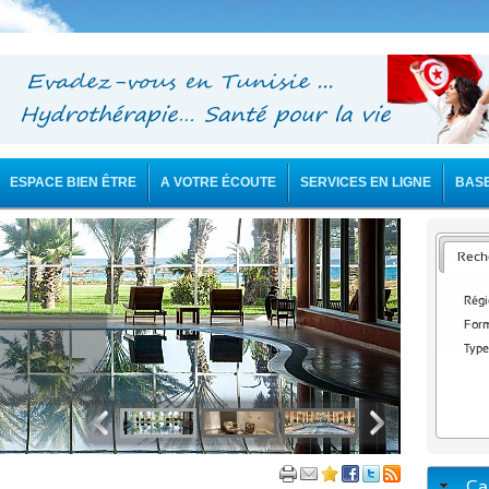
ESPACE BIEN ÊTRE
A VOTRE ÉCOUTE
SERVICES EN LIGNE
BAS
Reche
Régi
Form
Type
Ca