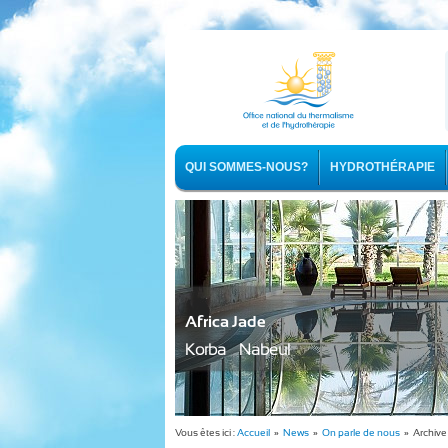
QUI SOMMES-NOUS?
HYDROTHÉRAPIE
Africa Jade
Korba - Nabeul
Vous êtes ici :
Accueil
»
News
»
On parle de nous
» Archive