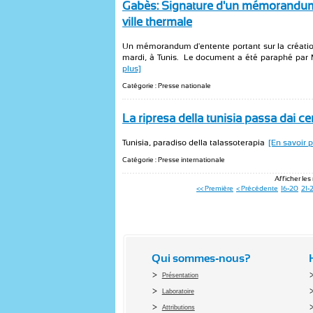
Gabès: Signature d'un mémorandum d
ville thermale
Un mémorandum d'entente portant sur la création 
mardi, à Tunis. Le document a été paraphé par 
plus]
Catégorie : Presse nationale
La ripresa della tunisia passa dai cen
Tunisia, paradiso della talassoterapia
[En savoir p
Catégorie : Presse internationale
Afficher les 
<< Première
< Précédente
16-20
21-
Qui sommes-nous?
Présentation
Laboratoire
Attributions