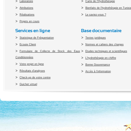
Laboratoire
Carte de l'Hydrothérapie
Attributions
Bienfaits de l'hydrothérapie en Tunisi
Réalisations
Le saviez-vous ?
Projets en cours
Services en ligne
Base documentaire
Statistique de Fréquentation
Textes juridiques
Ecoute Client
Normes et cahiers des charges
Formulaire de Collecte de Stock des Eaux
Etudes techniques et scientifiques
Conditiionnées
L'hydrothérapie en chiffre
Votre projet en ligne
Bonne Gouvernance
Résultats d'analyses
Accès à l’information
Check-up de votre centre
Guichet virtuel
Copyright 2010 Office du Thermalis