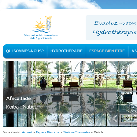
QUI SOMMES-NOUS?
HYDROTHÉRAPIE
ESPACE BIEN ÊTRE
A 
Africa Jade
Korba - Nabeul
Vous êtes ici :
Accueil
»
Espace Bien être
»
Stations Thermales
» Détails