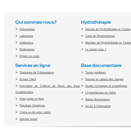
Qui sommes-nous?
Hydrothérapie
Présentation
Histoire de l'hydrothérapie en Tunisie
Laboratoire
Carte de l'Hydrothérapie
Attributions
Bienfaits de l'hydrothérapie en Tunisi
Réalisations
Le saviez-vous ?
Projets en cours
Services en ligne
Base documentaire
Statistique de Fréquentation
Textes juridiques
Ecoute Client
Normes et cahiers des charges
Formulaire de Collecte de Stock des Eaux
Etudes techniques et scientifiques
Conditiionnées
L'hydrothérapie en chiffre
Votre projet en ligne
Bonne Gouvernance
Résultats d'analyses
Accès à l’information
Check-up de votre centre
Guichet virtuel
Copyright 2010 Office du Thermalis