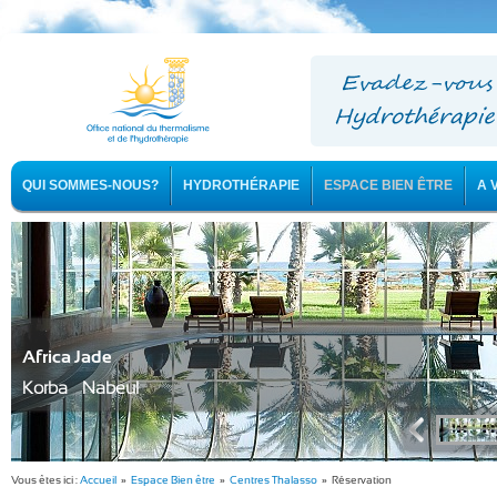
QUI SOMMES-NOUS?
HYDROTHÉRAPIE
ESPACE BIEN ÊTRE
A 
Africa Jade
Korba - Nabeul
Vous êtes ici :
Accueil
»
Espace Bien être
»
Centres Thalasso
» Réservation