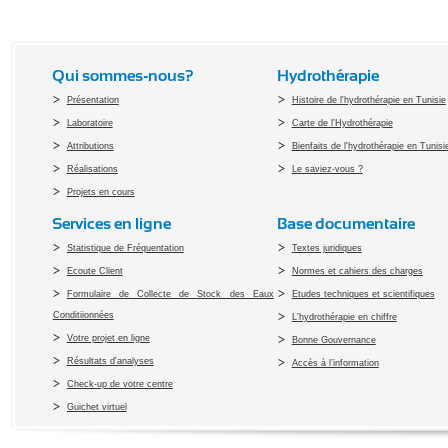
Qui sommes-nous?
Hydrothérapie
Présentation
Histoire de l'hydrothérapie en Tunisie
Laboratoire
Carte de l'Hydrothérapie
Attributions
Bienfaits de l'hydrothérapie en Tunisi
Réalisations
Le saviez-vous ?
Projets en cours
Services en ligne
Base documentaire
Statistique de Fréquentation
Textes juridiques
Ecoute Client
Normes et cahiers des charges
Formulaire de Collecte de Stock des Eaux
Etudes techniques et scientifiques
Conditiionnées
L'hydrothérapie en chiffre
Votre projet en ligne
Bonne Gouvernance
Résultats d'analyses
Accès à l’information
Check-up de votre centre
Guichet virtuel
Copyright 2010 Office du Thermalis