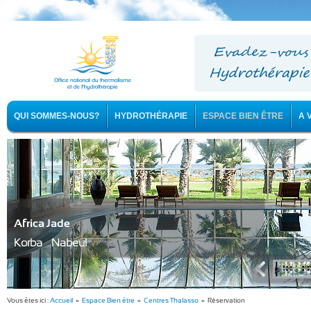
QUI SOMMES-NOUS?
HYDROTHÉRAPIE
ESPACE BIEN ÊTRE
A 
Africa Jade
Korba - Nabeul
Vous êtes ici :
Accueil
»
Espace Bien être
»
Centres Thalasso
» Réservation