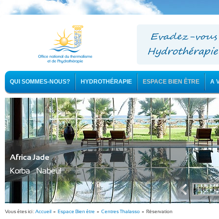
QUI SOMMES-NOUS?
HYDROTHÉRAPIE
ESPACE BIEN ÊTRE
A 
Africa Jade
Korba - Nabeul
Vous êtes ici :
Accueil
»
Espace Bien être
»
Centres Thalasso
» Réservation