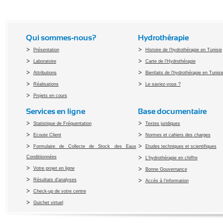
Qui sommes-nous?
Hydrothérapie
Présentation
Histoire de l'hydrothérapie en Tunisie
Laboratoire
Carte de l'Hydrothérapie
Attributions
Bienfaits de l'hydrothérapie en Tunisi
Réalisations
Le saviez-vous ?
Projets en cours
Services en ligne
Base documentaire
Statistique de Fréquentation
Textes juridiques
Ecoute Client
Normes et cahiers des charges
Formulaire de Collecte de Stock des Eaux
Etudes techniques et scientifiques
Conditiionnées
L'hydrothérapie en chiffre
Votre projet en ligne
Bonne Gouvernance
Résultats d'analyses
Accès à l’information
Check-up de votre centre
Guichet virtuel
Copyright 2010 Office du Thermalis