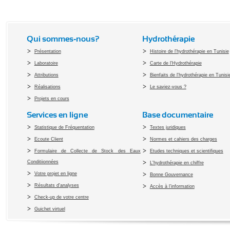
Qui sommes-nous?
Hydrothérapie
Présentation
Histoire de l'hydrothérapie en Tunisie
Laboratoire
Carte de l'Hydrothérapie
Attributions
Bienfaits de l'hydrothérapie en Tunisi
Réalisations
Le saviez-vous ?
Projets en cours
Services en ligne
Base documentaire
Statistique de Fréquentation
Textes juridiques
Ecoute Client
Normes et cahiers des charges
Formulaire de Collecte de Stock des Eaux
Etudes techniques et scientifiques
Conditiionnées
L'hydrothérapie en chiffre
Votre projet en ligne
Bonne Gouvernance
Résultats d'analyses
Accès à l’information
Check-up de votre centre
Guichet virtuel
Copyright 2010 Office du Thermalis