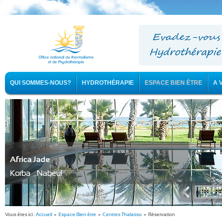
QUI SOMMES-NOUS?
HYDROTHÉRAPIE
ESPACE BIEN ÊTRE
A 
Africa Jade
Korba - Nabeul
Vous êtes ici :
Accueil
»
Espace Bien être
»
Centres Thalasso
» Réservation