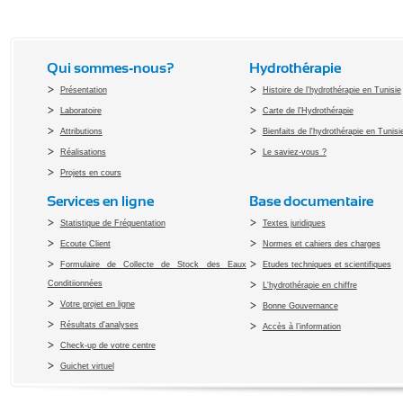
Qui sommes-nous?
Hydrothérapie
Présentation
Histoire de l'hydrothérapie en Tunisie
Laboratoire
Carte de l'Hydrothérapie
Attributions
Bienfaits de l'hydrothérapie en Tunisi
Réalisations
Le saviez-vous ?
Projets en cours
Services en ligne
Base documentaire
Statistique de Fréquentation
Textes juridiques
Ecoute Client
Normes et cahiers des charges
Formulaire de Collecte de Stock des Eaux
Etudes techniques et scientifiques
Conditiionnées
L'hydrothérapie en chiffre
Votre projet en ligne
Bonne Gouvernance
Résultats d'analyses
Accès à l’information
Check-up de votre centre
Guichet virtuel
Copyright 2010 Office du Thermalis