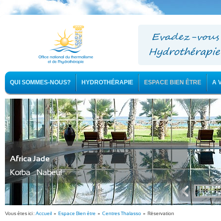
QUI SOMMES-NOUS?
HYDROTHÉRAPIE
ESPACE BIEN ÊTRE
A 
Africa Jade
Korba - Nabeul
Vous êtes ici :
Accueil
»
Espace Bien être
»
Centres Thalasso
» Réservation