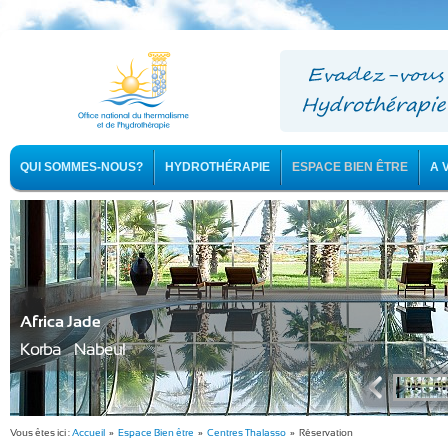
QUI SOMMES-NOUS?
HYDROTHÉRAPIE
ESPACE BIEN ÊTRE
A 
Africa Jade
Korba - Nabeul
Vous êtes ici :
Accueil
»
Espace Bien être
»
Centres Thalasso
» Réservation