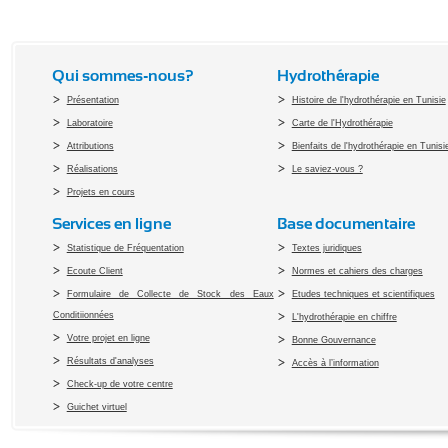
Qui sommes-nous?
Hydrothérapie
Présentation
Histoire de l'hydrothérapie en Tunisie
Laboratoire
Carte de l'Hydrothérapie
Attributions
Bienfaits de l'hydrothérapie en Tunisi
Réalisations
Le saviez-vous ?
Projets en cours
Services en ligne
Base documentaire
Statistique de Fréquentation
Textes juridiques
Ecoute Client
Normes et cahiers des charges
Formulaire de Collecte de Stock des Eaux
Etudes techniques et scientifiques
Conditiionnées
L'hydrothérapie en chiffre
Votre projet en ligne
Bonne Gouvernance
Résultats d'analyses
Accès à l’information
Check-up de votre centre
Guichet virtuel
Copyright 2010 Office du Thermalis