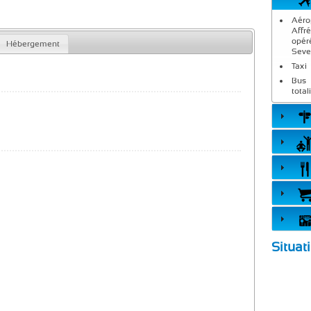
Aéro
Affr
opér
Hébergement
Seve
Taxi
Bus 
total
Situat