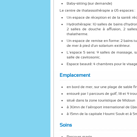
Baby-sitting (sur demande)
Le centre de thalassothérapie a 05 espaces :
Un espace de réception et de la santé: ré
Hydrothérapie: 10 salles de bains d'hyd
2 salles de douche à affusion, 2 salle
thalatherme.
Un espace de remise en forme: 2 bains turc
de mer à pied d'un solarium extérieur.
L’espace 5 sens: 9 salles de massage, sa
salle de cavitosonic.
Espace beauté: 4 chambres pour le visage 
Emplacement
en bord de mer, sur une plage de sable fi
entouré par 1 parcours de golf, 18 et 9 tro
situé dans la zone touristique de Midoun
à 30mn de l’aéroport international de Djer
à 15mn de la capitale Houmt Souk et à 5m
Soins
Parcours marin