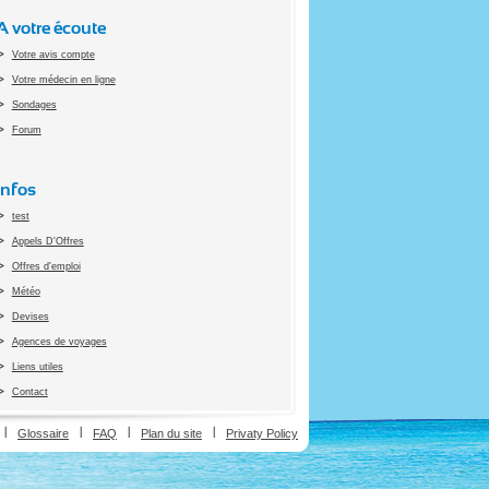
A votre écoute
Votre avis compte
Votre médecin en ligne
Sondages
Forum
Infos
test
Appels D'Offres
Offres d'emploi
Météo
Devises
Agences de voyages
Liens utiles
Contact
ion
Glossaire
FAQ
Plan du site
Privaty Policy