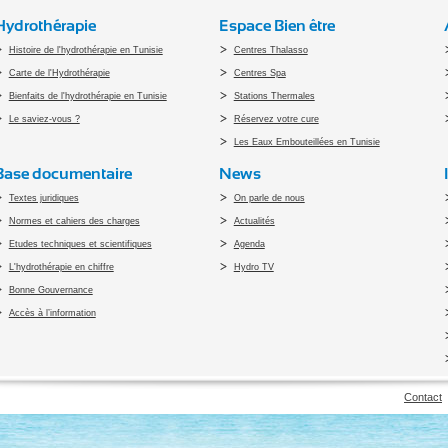
Hydrothérapie
Espace Bien être
Histoire de l'hydrothérapie en Tunisie
Centres Thalasso
Carte de l'Hydrothérapie
Centres Spa
Bienfaits de l'hydrothérapie en Tunisie
Stations Thermales
Le saviez-vous ?
Réservez votre cure
Les Eaux Embouteillées en Tunisie
Base documentaire
News
Textes juridiques
On parle de nous
Normes et cahiers des charges
Actualités
Etudes techniques et scientifiques
Agenda
L'hydrothérapie en chiffre
Hydro TV
Bonne Gouvernance
Accès à l’information
pyright 2010 Office du Thermalisme et de l'Hydrothérapie - Designed by
Open vis
Contact