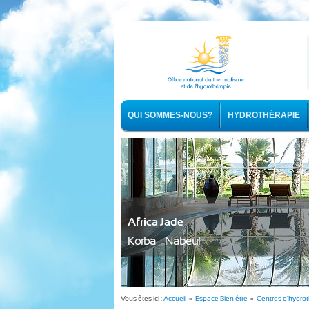
QUI SOMMES-NOUS?
HYDROTHÉRAPIE
Africa Jade
Korba - Nabeul
Vous êtes ici :
Accueil
»
Espace Bien être
»
Centres d'hydro