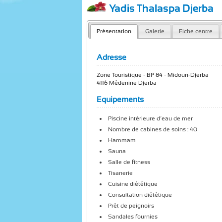
Yadis Thalaspa Djerba
Présentation
Galerie
Fiche centre
Adresse
Zone Touristique - BP 84 - Midoun-Djerba
4116 Médenine Djerba
Equipements
Piscine intérieure d’eau de mer
Nombre de cabines de soins : 40
Hammam
Sauna
Salle de fitness
Tisanerie
Cuisine diététique
Consultation diététique
Prêt de peignoirs
Sandales fournies