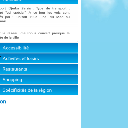
port Djerba Zarzis : Type de transport :
été "vol spécial". A ce jour les vols sont
és par : Tunisair, Blue Line, Air Med ou
nair.
: le réseau d’autobus couvert presque la
ité de la ville
Accessibilité
Activités et loisirs
Restaurants
Shopping
Spécificités de la région
ion