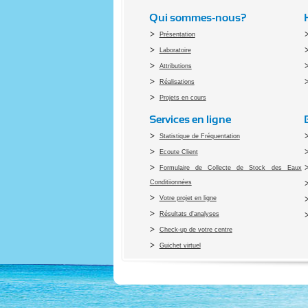
Qui sommes-nous?
Présentation
Laboratoire
Attributions
Réalisations
Projets en cours
Services en ligne
Statistique de Fréquentation
Ecoute Client
Formulaire de Collecte de Stock des Eaux
Conditiionnées
Votre projet en ligne
Résultats d'analyses
Check-up de votre centre
Guichet virtuel
Co