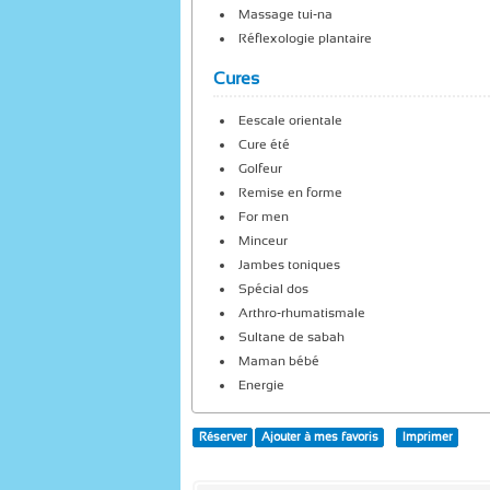
Massage tui-na
Réflexologie plantaire
Cures
Eescale orientale
Cure été
Golfeur
Remise en forme
For men
Minceur
Jambes toniques
Spécial dos
Arthro-rhumatismale
Sultane de sabah
Maman bébé
Energie
Réserver
Ajouter à mes favoris
Imprimer