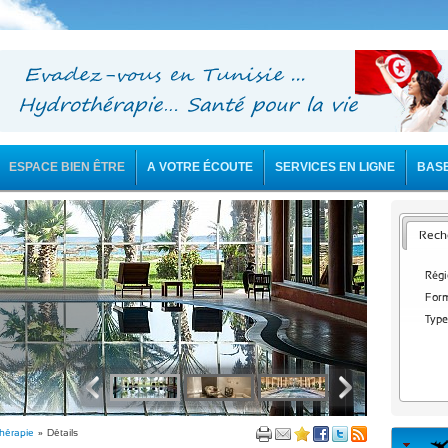
ESPACE BIEN ÊTRE
A VOTRE ÉCOUTE
SERVICES EN LIGNE
BAS
Reche
Régi
Form
Type
thérapie
» Détails