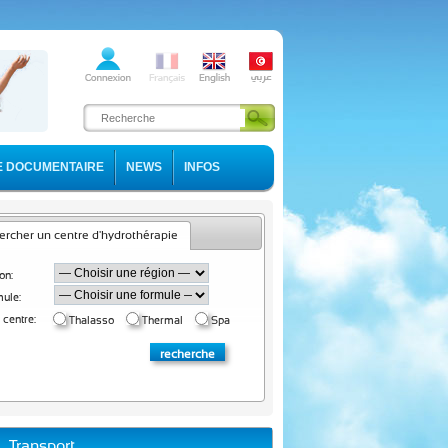
E DOCUMENTAIRE
NEWS
INFOS
rcher un centre d'hydrothérapie
on:
ule:
 centre:
Thalasso
Thermal
Spa
Transport