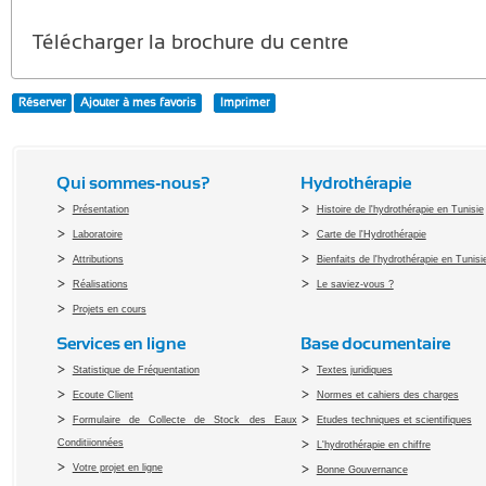
Télécharger la brochure du centre
Réserver
Ajouter à mes favoris
Imprimer
Qui sommes-nous?
Hydrothérapie
Présentation
Histoire de l'hydrothérapie en Tunisie
Laboratoire
Carte de l'Hydrothérapie
Attributions
Bienfaits de l'hydrothérapie en Tunisi
Réalisations
Le saviez-vous ?
Projets en cours
Services en ligne
Base documentaire
Statistique de Fréquentation
Textes juridiques
Ecoute Client
Normes et cahiers des charges
Formulaire de Collecte de Stock des Eaux
Etudes techniques et scientifiques
Conditiionnées
L'hydrothérapie en chiffre
Votre projet en ligne
Bonne Gouvernance