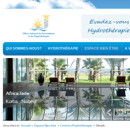
QUI SOMMES-NOUS?
HYDROTHÉRAPIE
ESPACE BIEN ÊTRE
A 
Africa Jade
Korba - Nabeul
Vous êtes ici :
Accueil
»
Espace Bien être
»
Centres d'hydrothérapie
» Détails