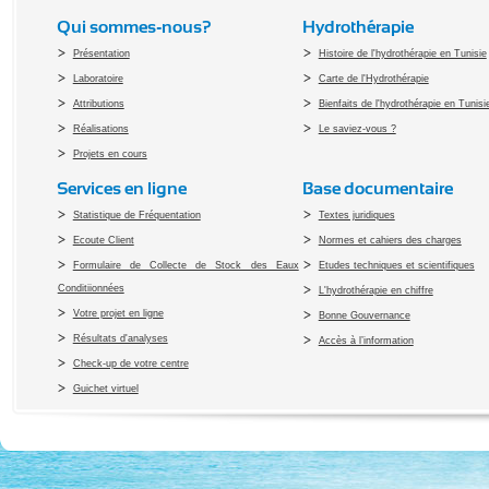
Qui sommes-nous?
Hydrothérapie
Présentation
Histoire de l'hydrothérapie en Tunisie
Laboratoire
Carte de l'Hydrothérapie
Attributions
Bienfaits de l'hydrothérapie en Tunisi
Réalisations
Le saviez-vous ?
Projets en cours
Services en ligne
Base documentaire
Statistique de Fréquentation
Textes juridiques
Ecoute Client
Normes et cahiers des charges
Formulaire de Collecte de Stock des Eaux
Etudes techniques et scientifiques
Conditiionnées
L'hydrothérapie en chiffre
Votre projet en ligne
Bonne Gouvernance
Résultats d'analyses
Accès à l’information
Check-up de votre centre
Guichet virtuel
Copyright 2010 Office du Thermalis