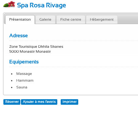
Spa Rosa Rivage
Présentation
Galerie
Fiche centre
Hébergement
Adresse
Zone Touristique Dkhila Skanes
5000 Monastir Monastir
Equipements
Massage
Hammam
Sauna
Réserver
Ajouter à mes favoris
Imprimer