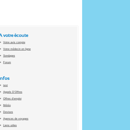
A votre écoute
Votre avis compte
Votre médecin en ligne
Sondages
Forum
Infos
test
Appels D'Offres
Offres d'emploi
Météo
Devises
Agences de voyages
Liens utiles