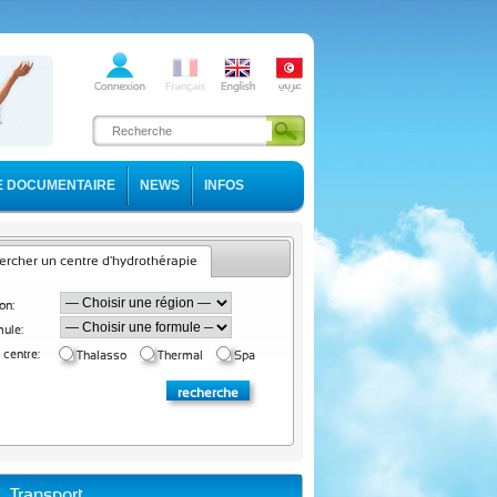
E DOCUMENTAIRE
NEWS
INFOS
rcher un centre d'hydrothérapie
on:
ule:
 centre:
Thalasso
Thermal
Spa
Transport