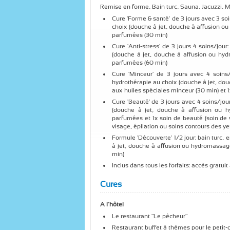
Remise en forme, Bain turc, Sauna, Jacuzzi,
Cure 'Forme & santé' de 3 jours avec 3 so
choix (douche à jet, douche à affusion o
parfumées (30 min)
Cure 'Anti-stress' de 3 jours 4 soins/jo
(douche à jet, douche à affusion ou hyd
parfumées (60 min)
Cure 'Minceur' de 3 jours avec 4 soins/
hydrothérapie au choix (douche à jet, dou
aux huiles spéciales minceur (30 min) et 
Cure 'Beauté' de 3 jours avec 4 soins/jo
(douche à jet, douche à affusion ou 
parfumées et 1x soin de beauté (soin de
visage, épilation ou soins contours des ye
Formule 'Découverte' 1/2 jour: bain turc
à jet, douche à affusion ou hydromassag
min)
Inclus dans tous les forfaits: accès gratuit
Cures
A l’hôtel
Le restaurant "Le pêcheur"
Restaurant buffet à thèmes pour le petit-d