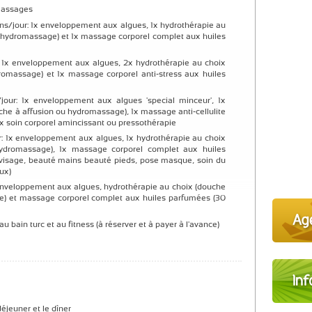
 Massages
ins/jour: 1x enveloppement aux algues, 1x hydrothérapie au
u hydromassage) et 1x massage corporel complet aux huiles
ur: 1x enveloppement aux algues, 2x hydrothérapie au choix
romassage) et 1x massage corporel anti-stress aux huiles
jour: 1x enveloppement aux algues 'special minceur', 1x
che à affusion ou hydromassage), 1x massage anti-cellulite
1x soin corporel amincissant ou pressothérapie
ur: 1x enveloppement aux algues, 1x hydrothérapie au choix
hydromassage), 1x massage corporel complet aux huiles
 visage, beauté mains beauté pieds, pose masque, soin du
ux)
, enveloppement aux algues, hydrothérapie au choix (douche
e) et massage corporel complet aux huiles parfumées (30
 au bain turc et au fitness (à réserver et à payer à l'avance)
éjeuner et le dîner