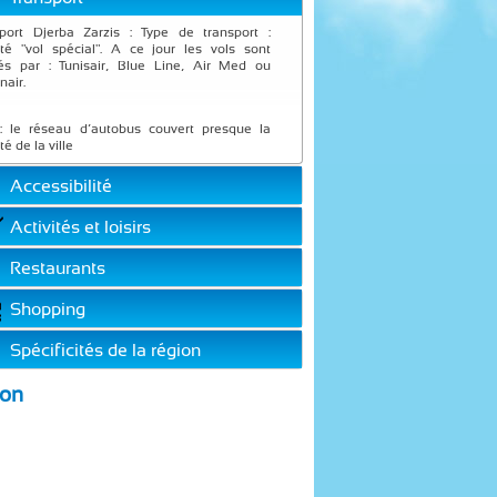
port Djerba Zarzis : Type de transport :
été "vol spécial". A ce jour les vols sont
és par : Tunisair, Blue Line, Air Med ou
nair.
: le réseau d’autobus couvert presque la
ité de la ville
Accessibilité
Activités et loisirs
Restaurants
Shopping
Spécificités de la région
ion