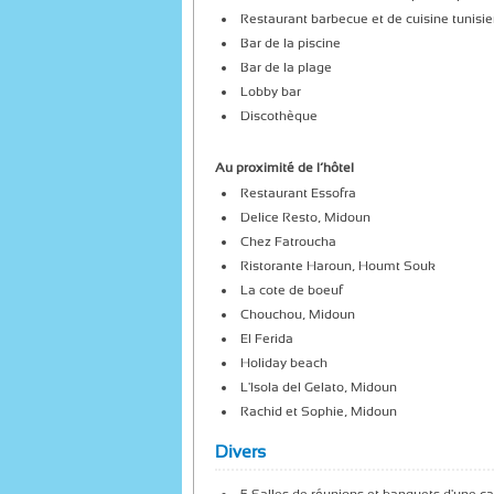
Restaurant barbecue et de cuisine tunisi
Bar de la piscine
Bar de la plage
Lobby bar
Discothèque
Au proximité de l’hôtel
Restaurant Essofra
Delice Resto, Midoun
Chez Fatroucha
Ristorante Haroun, Houmt Souk
La cote de boeuf
Chouchou, Midoun
El Ferida
Holiday beach
L'Isola del Gelato, Midoun
Rachid et Sophie, Midoun
Divers
5 Salles de réunions et banquets d'une 