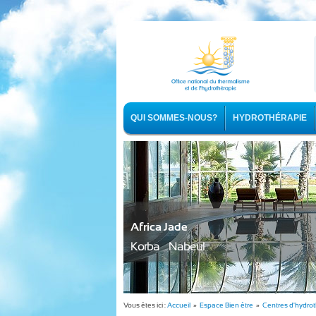
QUI SOMMES-NOUS?
HYDROTHÉRAPIE
Africa Jade
Korba - Nabeul
Vous êtes ici :
Accueil
»
Espace Bien être
»
Centres d'hydro