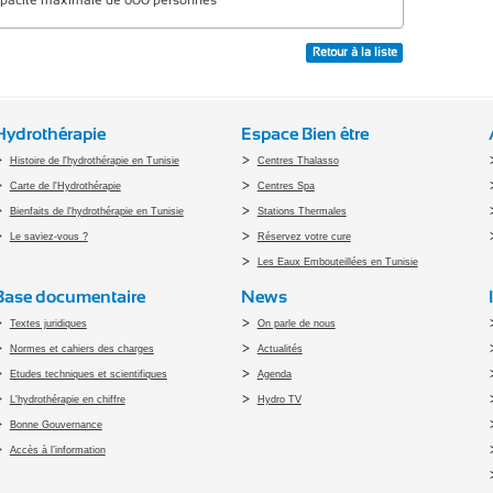
Retour à la liste
Hydrothérapie
Espace Bien être
Histoire de l'hydrothérapie en Tunisie
Centres Thalasso
Carte de l'Hydrothérapie
Centres Spa
Bienfaits de l'hydrothérapie en Tunisie
Stations Thermales
Le saviez-vous ?
Réservez votre cure
Les Eaux Embouteillées en Tunisie
Base documentaire
News
Textes juridiques
On parle de nous
Normes et cahiers des charges
Actualités
Etudes techniques et scientifiques
Agenda
L'hydrothérapie en chiffre
Hydro TV
Bonne Gouvernance
Accès à l’information