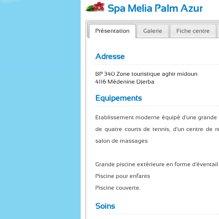
Spa Melia Palm Azur
Présentation
Galerie
Fiche centre
Adresse
BP 340 Zone touristique aghir midoun
4116 Médenine Djerba
Equipements
Etablissement moderne équipé d'une grande pis
de quatre courts de tennis, d'un centre de 
salon de massages
Grande piscine extérieure en forme d'éventai
Piscine pour enfants
Piscine couverte.
Soins