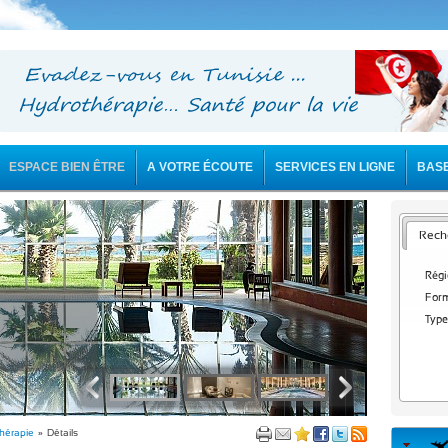
ESPACE BIEN ÊTRE
A VOTRE ÉCOUTE
SERVICES EN LIGNE
BAS
Reche
Régi
Form
Type
thérapie
» Détails