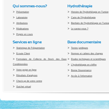
Qui sommes-nous?
Hydrothérapie
Présentation
Histoire de l'hydrothérapie en Tunisie
Laboratoire
Carte de l'Hydrothérapie
Attributions
Bienfaits de l'hydrothérapie en Tunisi
Réalisations
Le saviez-vous ?
Projets en cours
Services en ligne
Base documentaire
Statistique de Fréquentation
Textes juridiques
Ecoute Client
Normes et cahiers des charges
Formulaire de Collecte de Stock des Eaux
Etudes techniques et scientifiques
Conditiionnées
L'hydrothérapie en chiffre
Votre projet en ligne
Bonne Gouvernance
Résultats d'analyses
Accès à l’information
Check-up de votre centre
Guichet virtuel
Copyright 2010 Office du Thermalis