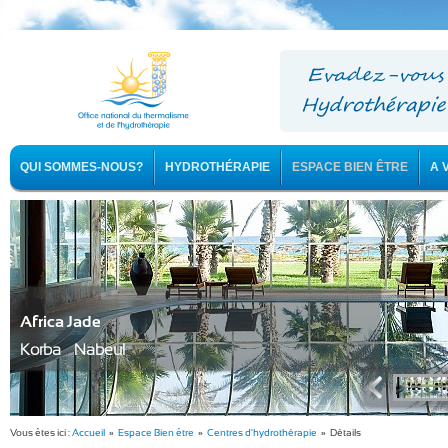
QUI SOMMES-NOUS?
HYDROTHÉRAPIE
ESPACE BIEN ÊTRE
A 
Africa Jade
Korba - Nabeul
Vous êtes ici :
Accueil
»
Espace Bien être
»
Centres d'hydrothérapie
» Détails