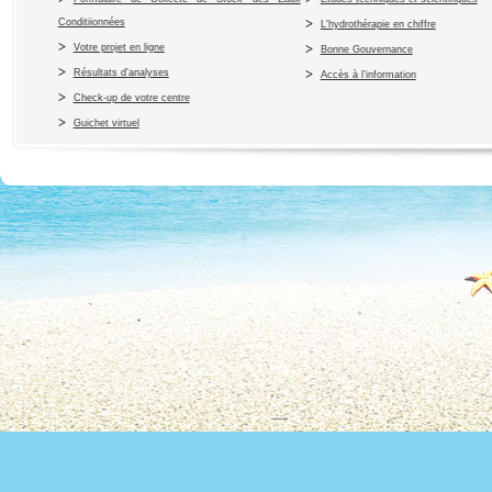
Conditiionnées
L'hydrothérapie en chiffre
Votre projet en ligne
Bonne Gouvernance
Résultats d'analyses
Accès à l’information
Check-up de votre centre
Guichet virtuel
Copyright 2010 Office du Thermalis