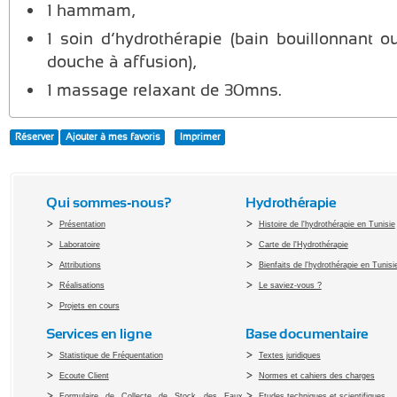
1 hammam,
1 soin d’hydrothérapie (bain bouillonnant 
douche à affusion),
1 massage relaxant de 30mns.
Réserver
Ajouter à mes favoris
Imprimer
Qui sommes-nous?
Hydrothérapie
Présentation
Histoire de l'hydrothérapie en Tunisie
Laboratoire
Carte de l'Hydrothérapie
Attributions
Bienfaits de l'hydrothérapie en Tunisi
Réalisations
Le saviez-vous ?
Projets en cours
Services en ligne
Base documentaire
Statistique de Fréquentation
Textes juridiques
Ecoute Client
Normes et cahiers des charges
Formulaire de Collecte de Stock des Eaux
Etudes techniques et scientifiques