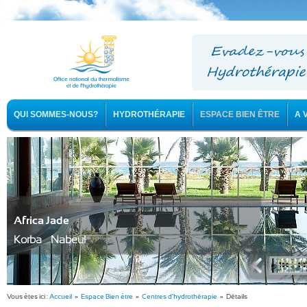
QUI SOMMES-NOUS?
HYDROTHÉRAPIE
ESPACE BIEN ÊTRE
A 
Africa Jade
Korba - Nabeul
Vous êtes ici :
Accueil
»
Espace Bien être
»
Centres d'hydrothérapie
» Détails