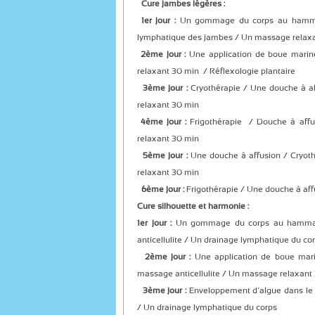
Cure jambes légères :
1er jour :
Un gommage du corps au hamma
lymphatique des jambes / Un massage relax
2ème jour :
Une application de boue marin
relaxant 30 min / Réflexologie plantaire
3ème jour :
Cryothérapie / Une douche à a
relaxant 30 min
4ème jour :
Frigothérapie / Douche à aff
relaxant 30 min
5ème jour :
Une douche à affusion / Cryot
relaxant 30 min
6ème jour :
Frigothérapie / Une douche à af
Cure silhouette et harmonie :
1er jour :
Un gommage du corps au hamma
anticellulite / Un drainage lymphatique du co
2ème jour :
Une application de boue mari
massage anticellulite / Un massage relaxant
3ème jour :
Enveloppement d’algue dans le
/ Un drainage lymphatique du corps