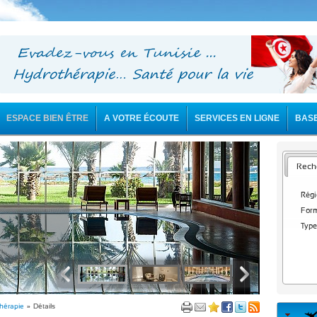
ESPACE BIEN ÊTRE
A VOTRE ÉCOUTE
SERVICES EN LIGNE
BAS
Reche
Régi
Form
Type
thérapie
» Détails