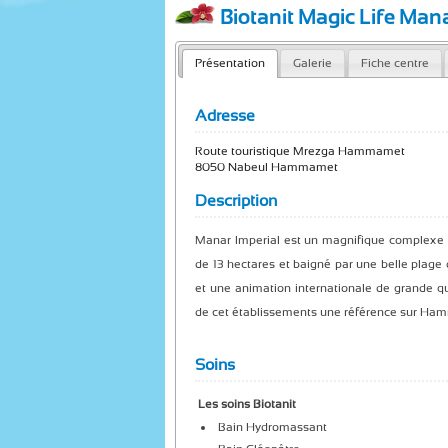
Biotanit Magic Life Mana
Présentation
Galerie
Fiche centre
Adresse
Route touristique Mrezga Hammamet
8050 Nabeul Hammamet
Description
Manar Imperial est un magnifique complexe d
de 13 hectares et baigné par une belle plage 
et une animation internationale de grande qua
de cet établissements une référence sur Ha
Soins
Les soins Biotanit
Bain Hydromassant