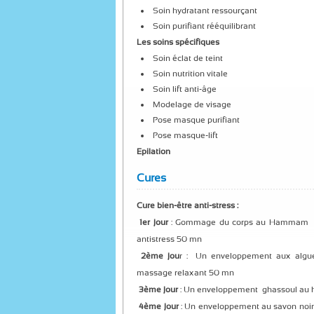
Soin hydratant ressourçant
Soin purifiant rééquilibrant
Les soins spécifiques
Soin éclat de teint
Soin nutrition vitale
Soin lift anti-âge
Modelage de visage
Pose masque purifiant
Pose masque-lift
Epilation
Cures
Cure bien-être anti-stress :
1er jour
: Gommage du corps au Hammam /
antistress 50 mn
2ème jou
r : Un enveloppement aux algue
massage relaxant 50 mn
3ème jour
: Un enveloppement ghassoul au 
4ème jour
: Un enveloppement au savon noi