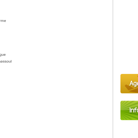
erme
lgue
assoul