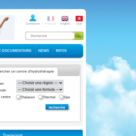
E DOCUMENTAIRE
NEWS
INFOS
rcher un centre d'hydrothérapie
on:
ule:
 centre:
Thalasso
Thermal
Spa
Transport