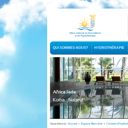
QUI SOMMES-NOUS?
HYDROTHÉRAPIE
Africa Jade
Korba - Nabeul
Vous êtes ici :
Accueil
»
Espace Bien être
»
Centres d'hydro