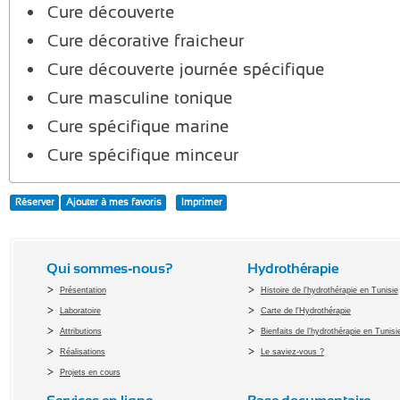
Cure découverte
Cure décorative fraicheur
Cure découverte journée spécifique
Cure masculine tonique
Cure spécifique marine
Cure spécifique minceur
Réserver
Ajouter à mes favoris
Imprimer
Qui sommes-nous?
Hydrothérapie
Présentation
Histoire de l'hydrothérapie en Tunisie
Laboratoire
Carte de l'Hydrothérapie
Attributions
Bienfaits de l'hydrothérapie en Tunisi
Réalisations
Le saviez-vous ?
Projets en cours