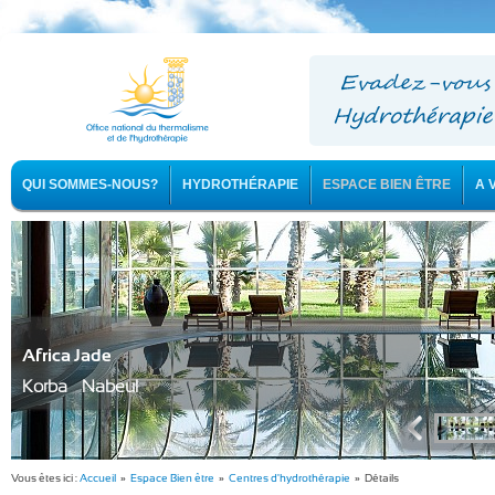
QUI SOMMES-NOUS?
HYDROTHÉRAPIE
ESPACE BIEN ÊTRE
A 
Africa Jade
Korba - Nabeul
Vous êtes ici :
Accueil
»
Espace Bien être
»
Centres d'hydrothérapie
» Détails