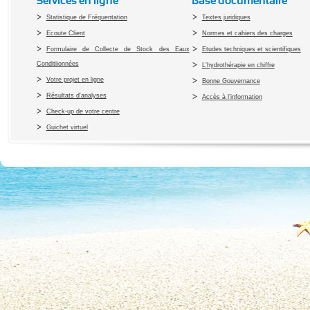
Services en ligne
Base documentaire
Statistique de Fréquentation
Textes juridiques
Ecoute Client
Normes et cahiers des charges
Formulaire de Collecte de Stock des Eaux
Etudes techniques et scientifiques
Conditiionnées
L'hydrothérapie en chiffre
Votre projet en ligne
Bonne Gouvernance
Résultats d'analyses
Accès à l’information
Check-up de votre centre
Guichet virtuel
Copyright 2010 Office du Thermalis