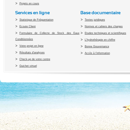
Projets en cours
Services en ligne
Base documentaire
Statistique de Fréquentation
Textes juridiques
Ecoute Client
Normes et cahiers des charges
Formulaire de Collecte de Stock des Eaux
Etudes techniques et scientifiques
Conditiionnées
L'hydrothérapie en chiffre
Votre projet en ligne
Bonne Gouvernance
Résultats d'analyses
Accès à l’information
Check-up de votre centre
Guichet virtuel
Copyright 2010 Office du Thermalis