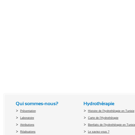
Qui sommes-nous?
Hydrothérapie
Présentation
Histoire de l'hydrothérapie en Tunisie
Laboratoire
Carte de l'Hydrothérapie
Attributions
Bienfaits de l'hydrothérapie en Tunisi
Réalisations
Le saviez-vous ?