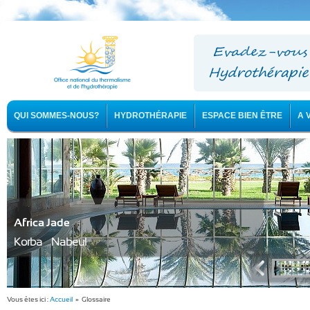
QUI SOMMES-NOUS?
HYDROTHÉRAPIE
ESPACE BIEN ÊTRE
A 
Africa Jade
Korba - Nabeul
Vous êtes ici :
Accueil
» Glossaire