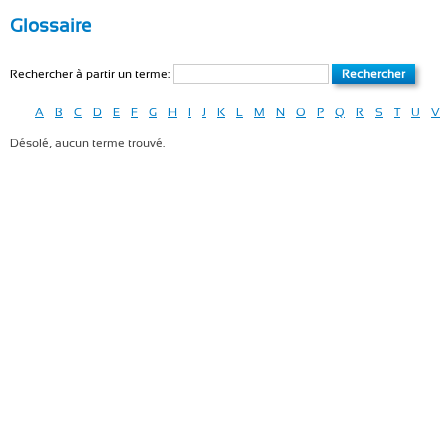
Glossaire
Rechercher à partir un terme:
A
B
C
D
E
F
G
H
I
J
K
L
M
N
O
P
Q
R
S
T
U
V
Désolé, aucun terme trouvé.