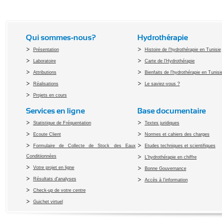
Qui sommes-nous?
Hydrothérapie
Présentation
Histoire de l'hydrothérapie en Tunisie
Laboratoire
Carte de l'Hydrothérapie
Attributions
Bienfaits de l'hydrothérapie en Tunisi
Réalisations
Le saviez-vous ?
Projets en cours
Services en ligne
Base documentaire
Statistique de Fréquentation
Textes juridiques
Ecoute Client
Normes et cahiers des charges
Formulaire de Collecte de Stock des Eaux
Etudes techniques et scientifiques
Conditiionnées
L'hydrothérapie en chiffre
Votre projet en ligne
Bonne Gouvernance
Résultats d'analyses
Accès à l’information
Check-up de votre centre
Guichet virtuel
Copyright 2010 Office du Thermalis