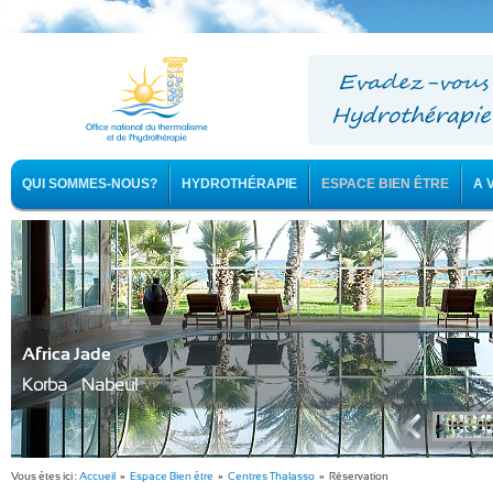
QUI SOMMES-NOUS?
HYDROTHÉRAPIE
ESPACE BIEN ÊTRE
A 
Africa Jade
Korba - Nabeul
Vous êtes ici :
Accueil
»
Espace Bien être
»
Centres Thalasso
» Réservation