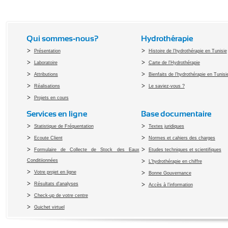
Qui sommes-nous?
Hydrothérapie
Présentation
Histoire de l'hydrothérapie en Tunisie
Laboratoire
Carte de l'Hydrothérapie
Attributions
Bienfaits de l'hydrothérapie en Tunisi
Réalisations
Le saviez-vous ?
Projets en cours
Services en ligne
Base documentaire
Statistique de Fréquentation
Textes juridiques
Ecoute Client
Normes et cahiers des charges
Formulaire de Collecte de Stock des Eaux
Etudes techniques et scientifiques
Conditiionnées
L'hydrothérapie en chiffre
Votre projet en ligne
Bonne Gouvernance
Résultats d'analyses
Accès à l’information
Check-up de votre centre
Guichet virtuel
Copyright 2010 Office du Thermalis