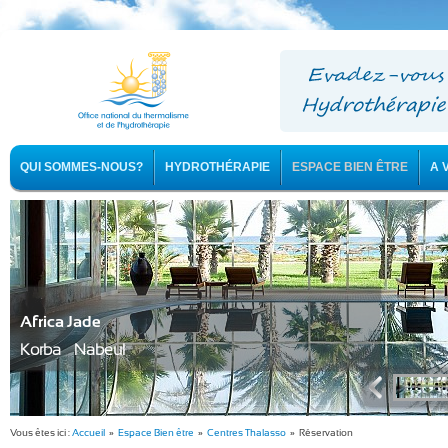
QUI SOMMES-NOUS?
HYDROTHÉRAPIE
ESPACE BIEN ÊTRE
A 
Africa Jade
Korba - Nabeul
Vous êtes ici :
Accueil
»
Espace Bien être
»
Centres Thalasso
» Réservation