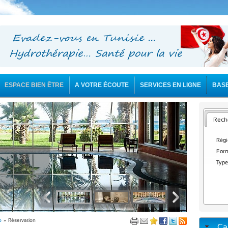
ESPACE BIEN ÊTRE
A VOTRE ÉCOUTE
SERVICES EN LIGNE
BAS
Reche
Régi
Form
Type
o
» Réservation
Ca