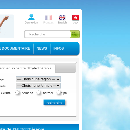
E DOCUMENTAIRE
NEWS
INFOS
rcher un centre d'hydrothérapie
on:
ule:
 centre:
Thalasso
Thermal
Spa
rte de l'Hydrothérapie