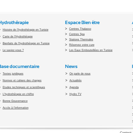
Hydrothérapie
Espace Bien être
Centres Thalasso
Histoire de l'hydrothérapie en Tunisie
Centres Spa
Carte de l'Hydrothérapie
Stations Thermales
Bienfaits de l'hydrothérapie en Tunisie
Réservez votre cure
Le saviez-vous ?
Les Eaux Embouteillées en Tunisie
Base documentaire
News
Textes juridiques
On parle de nous
Normes et cahiers des charges
Actualités
Etudes techniques et scientifiques
Agenda
L'hydrothérapie en chiffre
Hydro TV
Bonne Gouvernance
Accès à l’information
pyright 2010 Office du Thermalisme et de l'Hydrothérapie - Designed by
Open vis
Contact