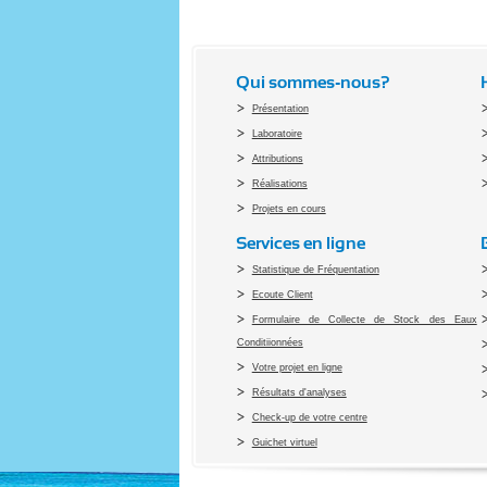
Qui sommes-nous?
Présentation
Laboratoire
Attributions
Réalisations
Projets en cours
Services en ligne
Statistique de Fréquentation
Ecoute Client
Formulaire de Collecte de Stock des Eaux
Conditiionnées
Votre projet en ligne
Résultats d'analyses
Check-up de votre centre
Guichet virtuel
Co