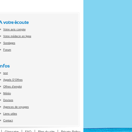
A votre écoute
Votre avis compte
Votre médecin en ligne
Sondages
Forum
Infos
test
Appels D'Offres
Offres d'emploi
Météo
Devises
Agences de voyages
Liens utiles
Contact
ion
Glossaire
FAQ
Plan du site
Privaty Policy