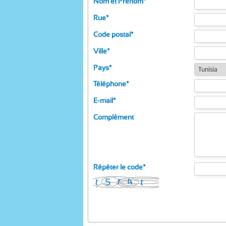
Nom et Prénom
*
Rue
*
Code postal
*
Ville
*
Pays
*
Téléphone
*
E-mail
*
Complément
Répéter le code
*