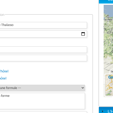
ion
'hôtel
ôtel
L'