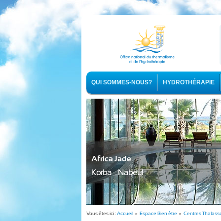
QUI SOMMES-NOUS?
HYDROTHÉRAPIE
Africa Jade
Korba - Nabeul
Vous êtes ici :
Accueil
»
Espace Bien être
»
Centres Thalass