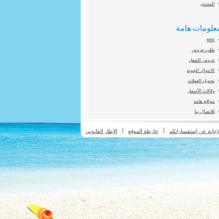
المنتدى
علومات هامة
test
طلب عروض
عروض الشغل
الاحوال الجوية
تحويل العملات
وكالات الأسفار
مواقع هامة
للاتصال بنا
Co
إجابة عن إستفساراتكم
خارطة الموقع
الإطار القانوني