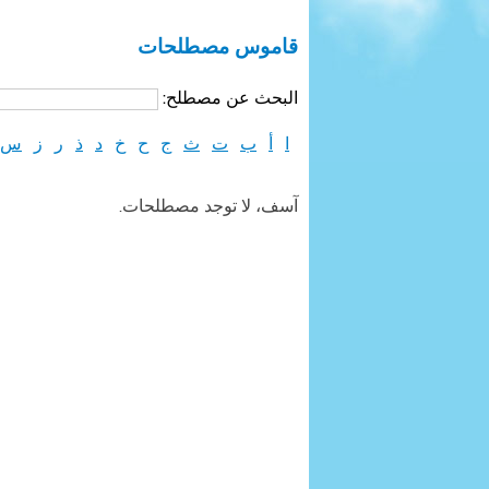
قاموس مصطلحات
البحث عن مصطلح:
ا
أ
ب
ت
ث
ج
ح
خ
د
ذ
ر
ز
س
آسف، لا توجد مصطلحات.