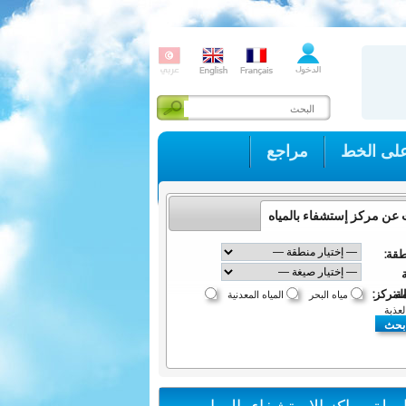
لى الخط
مراجع
 عن مركز إستشفاء بالمياه
طقة:
مة:
لمركز:
مياه البحر
المياه المعدنية
لعذبة