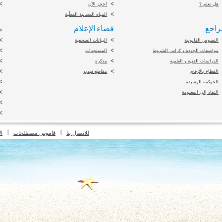
هل تعلم ؟
احجز الآن
المياه المعدنية المعلّبة
راجع
فضاء الإعلام
م
النصوص القانونية
البيانات الصحفية
مواصفات الجودة و كراس الشروط
المستجدات
الدراسات الفنية و العلمية
مذكرة
القطاع بالأرقام
مقاطع فيديو
الحوكمة الرشيدة
النفاذ إلى المعلومة
pyright 2010 Office du Thermalisme et de l'Hydrothérapie - Designed by
Open vis
للاتصال بنا
قاموس مصطلحات
ال