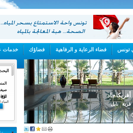
ي تونس
فضاء الرعاية و الرفاهية
فضاؤك
خدمات ع
البحث
المن
صيغة
أفريكا جاد
الإقا
نوع ا
المياه ا
قربة - نابل