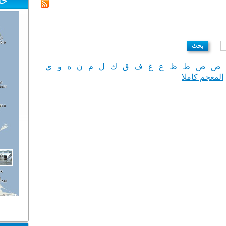
خا
ص
ض
ط
ظ
ع
غ
ف
ق
ك
ل
م
ن
ه
و
ي
المعجم كاملا