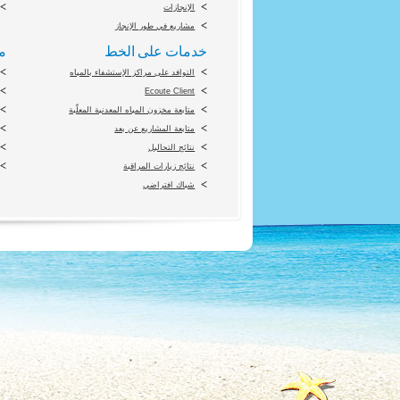
الإنجازات
مشاريع في طور الإنجاز
خدمات على الخط
م
التوافد على مراكز الإستشفاء بالمياه
Ecoute Client
متابعة مخزون المياه المعدنية المعلّبة
متابعة المشاريع عن بعد
نتائج التحاليل
نتائج زيارات المراقبة
شباك افتراضي
ion