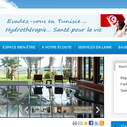
ESPACE BIEN ÊTRE
A VOTRE ÉCOUTE
SERVICES EN LIGNE
BAS
Reche
Régi
Form
Type
Ca