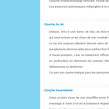
Douche d'hydromassage verticale, munie de je
Les essences aromatiques mélangées à la v
Douche Au Jet
Debout, tenu à une barre, de dos, de face e
qui vous envoie un jet d'eau de mer modulé se
Le jet est toujours déplacé dans le sens de l
température diminue (elle peut parfois être f
A haute pression, c'est un traitement efficac
en profondeur en éliminant les toxines. Mai
délassantes et sédatives.
Ce soin est contre-indiqué pour les personn
Douche Sous-Marine
Dans un bain d’eau de mer chauffée entre 34
massage à l’aide d’un jet à puissance réglabl