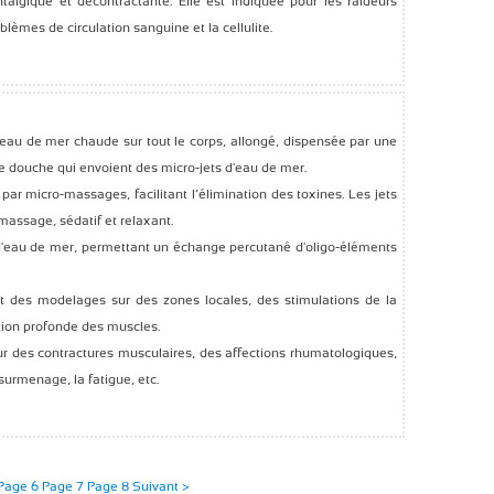
algique et décontractante. Elle est indiquée pour les raideurs
oblèmes de circulation sanguine et la cellulite.
eau de mer chaude sur tout le corps, allongé, dispensée par une
douche qui envoient des micro-jets d'eau de mer.
par micro-massages, facilitant l’élimination des toxines. Les jets
assage, sédatif et relaxant.
d'eau de mer, permettant un échange percutané d'oligo-éléments
 des modelages sur des zones locales, des stimulations de la
tion profonde des muscles.
r des contractures musculaires, des affections rhumatologiques,
surmenage, la fatigue, etc.
Page 6
Page 7
Page 8
Suivant >