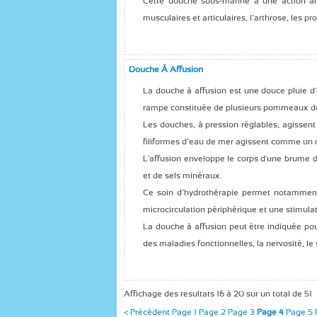
Cette douche sous-marine a une action ant
musculaires et articulaires, l’arthrose, les pr
Douche À Affusion
La douche à affusion est une douce pluie d'
rampe constituée de plusieurs pommeaux de 
Les douches, à pression réglables, agissent 
filiformes d’eau de mer agissent comme un m
L'affusion enveloppe le corps d'une brume 
et de sels minéraux.
Ce soin d’hydrothérapie permet notamment
microcirculation périphérique et une stimula
La douche à affusion peut être indiquée pou
des maladies fonctionnelles, la nervosité, le 
Affichage des resultats 16 à 20 sur un total de 51
< Précédent
Page 1
Page 2
Page 3
Page 4
Page 5