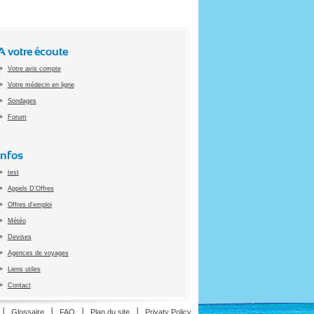
A votre écoute
Votre avis compte
Votre médecin en ligne
Sondages
Forum
Infos
test
Appels D'Offres
Offres d'emploi
Météo
Devises
Agences de voyages
Liens utiles
Contact
ion
Glossaire
FAQ
Plan du site
Privaty Policy