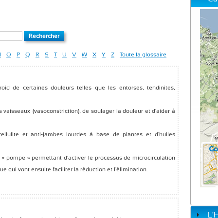
N
O
P
Q
R
S
T
U
V
W
X
Y
Z
Toute la glossaire
roid de certaines douleurs telles que les entorses, tendinites,
es vaisseaux (vasoconstriction), de soulager la douleur et d'aider à
llulite et anti-jambes lourdes à base de plantes et d'huiles
« pompe » permettant d'activer le processus de microcirculation
que qui vont ensuite faciliter la réduction et l'élimination.
L'