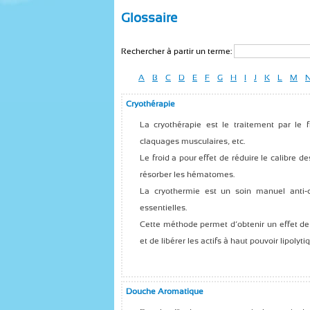
Glossaire
Rechercher à partir un terme:
A
B
C
D
E
F
G
H
I
J
K
L
M
Cryothérapie
La cryothérapie est le traitement par le f
claquages musculaires, etc.
Le froid a pour effet de réduire le calibre d
résorber les hématomes.
La cryothermie est un soin manuel anti-ce
essentielles.
Cette méthode permet d’obtenir un effet de 
et de libérer les actifs à haut pouvoir lipolyti
Douche Aromatique