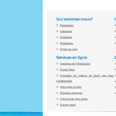
Qui sommes-nous?
Présentation
Laboratoire
Attributions
Réalisations
Projets en cours
Services en ligne
Statistique de Fréquentation
Ecoute Client
Formulaire de Collecte de Stock des Eaux
Conditiionnées
Votre projet en ligne
Résultats d'analyses
Check-up de votre centre
Guichet virtuel
Co