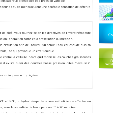
ts latéraux orientables et à pression variable.
apeur d'eau de mer procurent une agréable sensation de détente
t de côté, vous tournez selon les directives de l’hydrothérapeute
lon l'endroit du corps et la prescription du médecin.
a circulation afin de l'activer. Au début, l'eau est chaude puis sa
roide), ce qui provoque un effet tonique.
e contre la cellulite, parce qu'il mobilise les couches graisseuses
s il existe aussi des douches basse pression, dites "baveuses",
es cardiaques ou trop âgées.
°C et 36°C, un hydrothérapeute ou une esthéticienne effectue un
e, sous la superficie de l'eau, pendant 15 à 20 minutes.