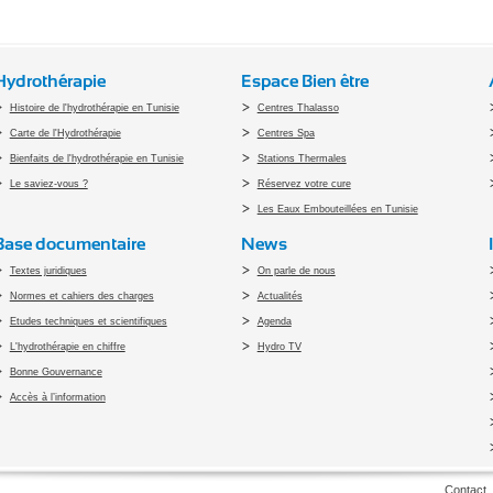
Hydrothérapie
Espace Bien être
Histoire de l'hydrothérapie en Tunisie
Centres Thalasso
Carte de l'Hydrothérapie
Centres Spa
Bienfaits de l'hydrothérapie en Tunisie
Stations Thermales
Le saviez-vous ?
Réservez votre cure
Les Eaux Embouteillées en Tunisie
Base documentaire
News
Textes juridiques
On parle de nous
Normes et cahiers des charges
Actualités
Etudes techniques et scientifiques
Agenda
L'hydrothérapie en chiffre
Hydro TV
Bonne Gouvernance
Accès à l’information
pyright 2010 Office du Thermalisme et de l'Hydrothérapie - Designed by
Open vis
Contact