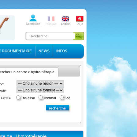
E DOCUMENTAIRE
NEWS
INFOS
rcher un centre d'hydrothérapie
on:
ule:
 centre:
Thalasso
Thermal
Spa
rte de l'Hydrothérapie