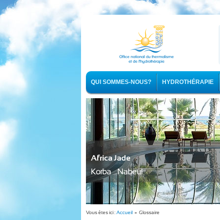
QUI SOMMES-NOUS?
HYDROTHÉRAPIE
Africa Jade
Korba - Nabeul
Vous êtes ici :
Accueil
» Glossaire