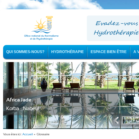
QUI SOMMES-NOUS?
HYDROTHÉRAPIE
ESPACE BIEN ÊTRE
A 
Africa Jade
Korba - Nabeul
Vous êtes ici :
Accueil
» Glossaire