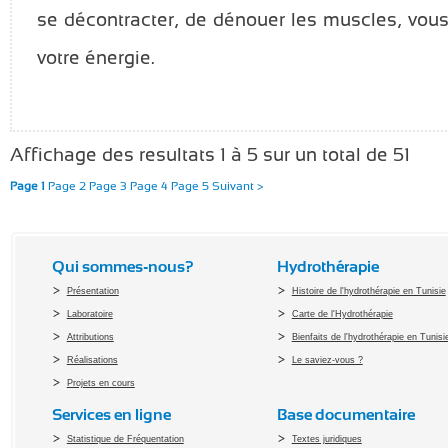
se décontracter, de dénouer les muscles, vous
votre énergie.
Affichage des resultats 1 à 5 sur un total de 51
Page 1
Page 2
Page 3
Page 4
Page 5
Suivant >
Qui sommes-nous?
Hydrothérapie
Présentation
Histoire de l'hydrothérapie en Tunisie
Laboratoire
Carte de l'Hydrothérapie
Attributions
Bienfaits de l'hydrothérapie en Tunisi
Réalisations
Le saviez-vous ?
Projets en cours
Services en ligne
Base documentaire
Statistique de Fréquentation
Textes juridiques