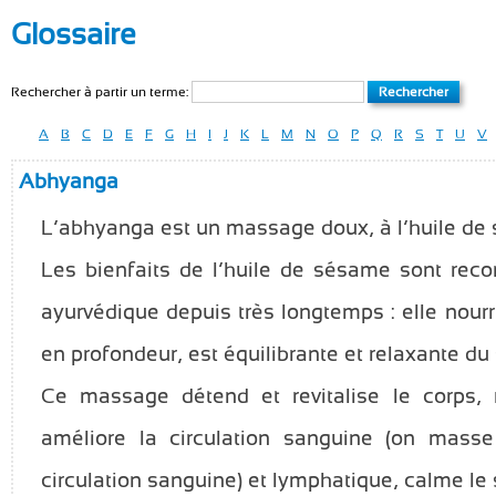
Glossaire
Rechercher à partir un terme:
A
B
C
D
E
F
G
H
I
J
K
L
M
N
O
P
Q
R
S
T
U
V
Abhyanga
L’abhyanga est un massage doux, à l’huile de
Les bienfaits de l’huile de sésame sont rec
ayurvédique depuis très longtemps : elle nourri
en profondeur, est équilibrante et relaxante d
Ce massage détend et revitalise le corps, 
améliore la circulation sanguine (on mass
circulation sanguine) et lymphatique, calme le