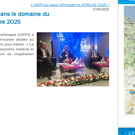
L'ONTH au salon Afrihealth et AFRILAB 2025 >
17/10/2025
dans le domaine du
tre 2025
rothérapie (ONTH) a
rencontre dédiée au
ant pour thème : « La
tourisme médical et
rum de coopération
L'