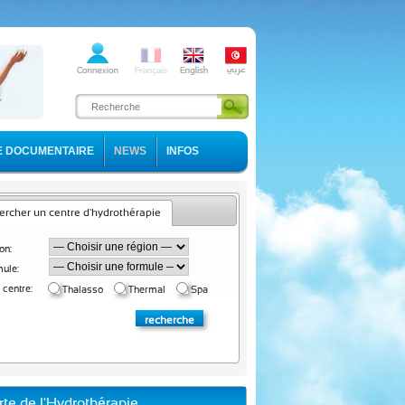
E DOCUMENTAIRE
NEWS
INFOS
rcher un centre d'hydrothérapie
on:
ule:
 centre:
Thalasso
Thermal
Spa
rte de l'Hydrothérapie