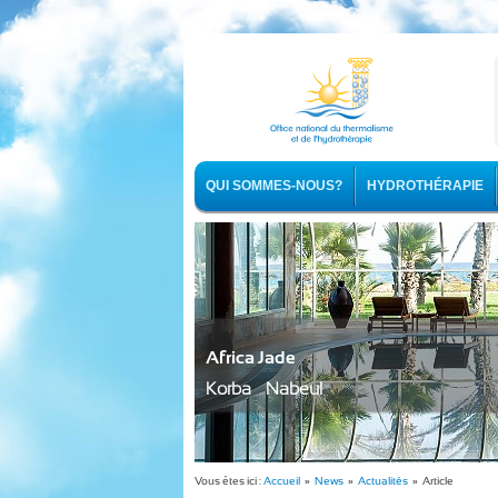
QUI SOMMES-NOUS?
HYDROTHÉRAPIE
Africa Jade
Korba - Nabeul
Vous êtes ici :
Accueil
»
News
»
Actualités
» Article