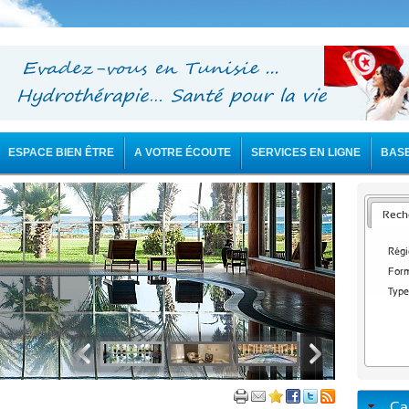
ESPACE BIEN ÊTRE
A VOTRE ÉCOUTE
SERVICES EN LIGNE
BAS
Reche
Régi
Form
Type
Ca