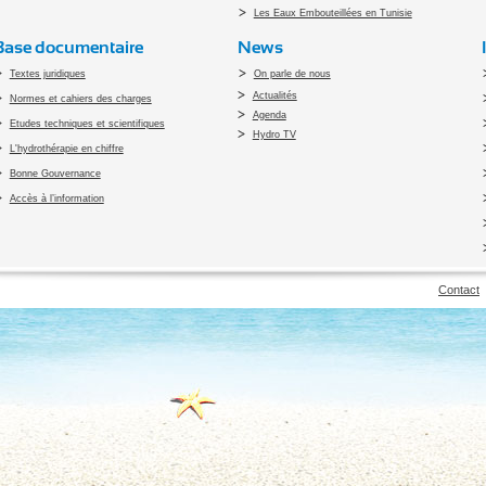
Les Eaux Embouteillées en Tunisie
Base documentaire
News
Textes juridiques
On parle de nous
Actualités
Normes et cahiers des charges
Agenda
Etudes techniques et scientifiques
Hydro TV
L'hydrothérapie en chiffre
Bonne Gouvernance
Accès à l’information
pyright 2010 Office du Thermalisme et de l'Hydrothérapie - Designed by
Open vis
Contact