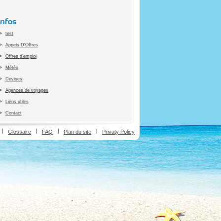
Infos
test
Appels D'Offres
Offres d'emploi
Météo
Devises
Agences de voyages
Liens utiles
Contact
ion
Glossaire
FAQ
Plan du site
Privaty Policy