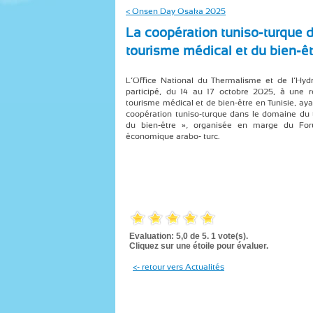
< Onsen Day Osaka 2025
La coopération tuniso-turque 
tourisme médical et du bien-ê
L’Office National du Thermalisme et de l’Hyd
participé, du 14 au 17 octobre 2025, à une 
tourisme médical et de bien-être en Tunisie, ay
coopération tuniso-turque dans le domaine du 
du bien-être », organisée en marge du Fo
économique arabo- turc.
Evaluation: 5,0 de 5. 1 vote(s).
Cliquez sur une étoile pour évaluer.
<- retour vers Actualités