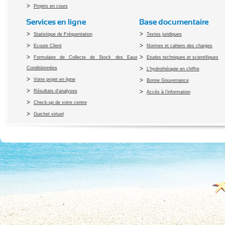
Projets en cours
Services en ligne
Base documentaire
Statistique de Fréquentation
Textes juridiques
Ecoute Client
Normes et cahiers des charges
Formulaire de Collecte de Stock des Eaux
Etudes techniques et scientifiques
Conditiionnées
L'hydrothérapie en chiffre
Votre projet en ligne
Bonne Gouvernance
Résultats d'analyses
Accès à l’information
Check-up de votre centre
Guichet virtuel
Copyright 2010 Office du Thermalis