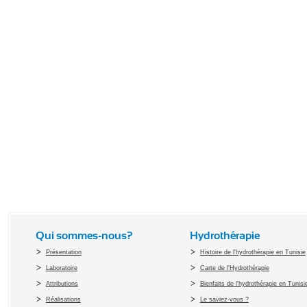
Qui sommes-nous?
Hydrothérapie
Présentation
Histoire de l'hydrothérapie en Tunisie
Laboratoire
Carte de l'Hydrothérapie
Attributions
Bienfaits de l'hydrothérapie en Tunisi
Réalisations
Le saviez-vous ?