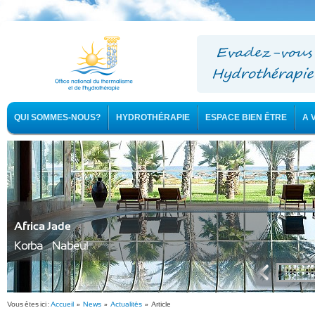
QUI SOMMES-NOUS?
HYDROTHÉRAPIE
ESPACE BIEN ÊTRE
A 
Africa Jade
Korba - Nabeul
Vous êtes ici :
Accueil
»
News
»
Actualités
» Article