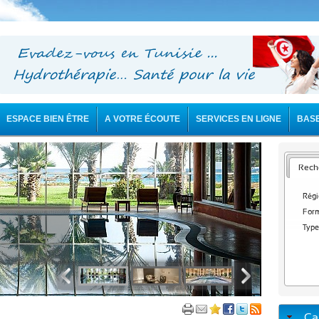
ESPACE BIEN ÊTRE
A VOTRE ÉCOUTE
SERVICES EN LIGNE
BAS
Reche
Régi
Form
Type
Ca