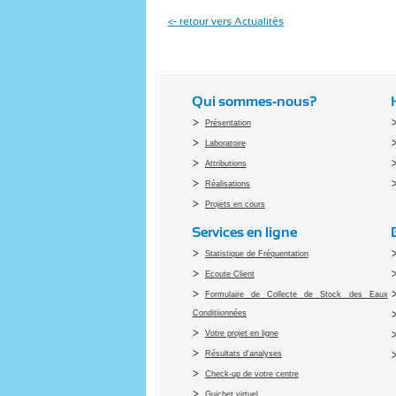
<- retour vers Actualités
Qui sommes-nous?
Présentation
Laboratoire
Attributions
Réalisations
Projets en cours
Services en ligne
Statistique de Fréquentation
Ecoute Client
Formulaire de Collecte de Stock des Eaux
Conditiionnées
Votre projet en ligne
Résultats d'analyses
Check-up de votre centre
Guichet virtuel