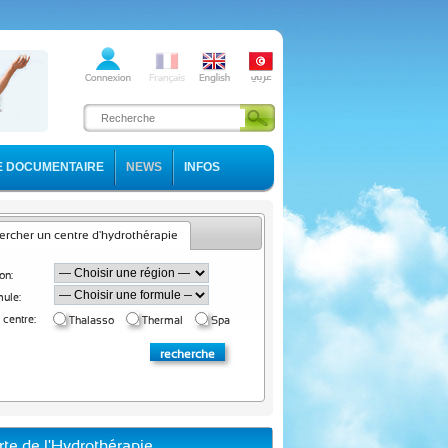
E DOCUMENTAIRE
NEWS
INFOS
rcher un centre d'hydrothérapie
on:
ule:
 centre:
Thalasso
Thermal
Spa
rte de l'Hydrothérapie