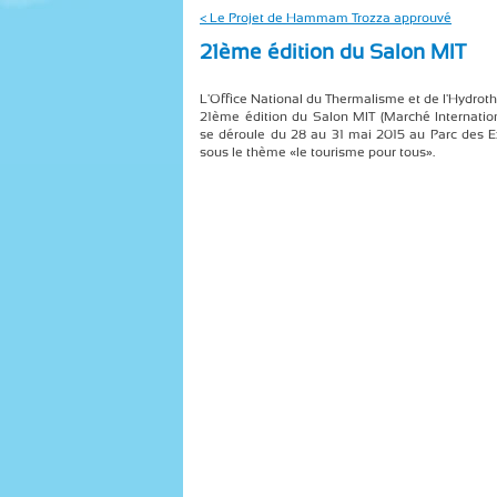
< Le Projet de Hammam Trozza approuvé
21ème édition du Salon MIT
L'Office National du Thermalisme et de l'Hydroth
21ème édition du Salon MIT (Marché Internatio
se déroule du 28 au 31 mai 2015 au Parc des E
sous le thème «le tourisme pour tous».