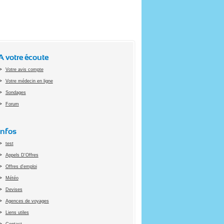
A votre écoute
Votre avis compte
Votre médecin en ligne
Sondages
Forum
Infos
test
Appels D'Offres
Offres d'emploi
Météo
Devises
Agences de voyages
Liens utiles