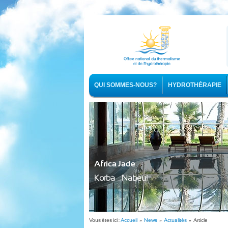
QUI SOMMES-NOUS?
HYDROTHÉRAPIE
Africa Jade
Korba - Nabeul
Vous êtes ici :
Accueil
»
News
»
Actualités
» Article