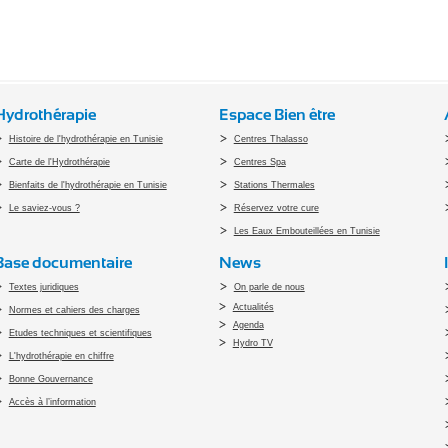
Hydrothérapie
Espace Bien être
Histoire de l'hydrothérapie en Tunisie
Centres Thalasso
Carte de l'Hydrothérapie
Centres Spa
Bienfaits de l'hydrothérapie en Tunisie
Stations Thermales
Le saviez-vous ?
Réservez votre cure
Les Eaux Embouteillées en Tunisie
Base documentaire
News
Textes juridiques
On parle de nous
Actualités
Normes et cahiers des charges
Agenda
Etudes techniques et scientifiques
Hydro TV
L'hydrothérapie en chiffre
Bonne Gouvernance
Accès à l’information