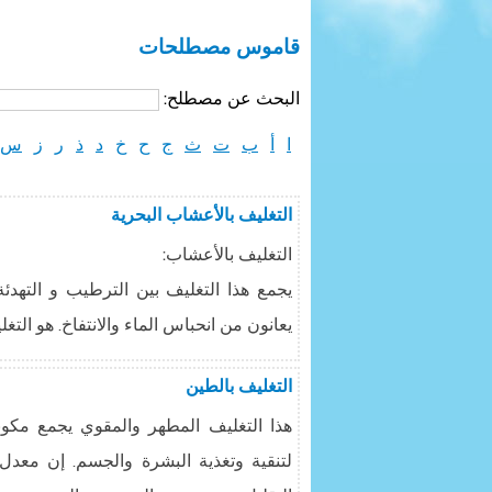
قاموس مصطلحات
البحث عن مصطلح:
ا
أ
ب
ت
ث
ج
ح
خ
د
ذ
ر
ز
س
التغليف بالأعشاب البحرية
التغليف بالأعشاب:
يجمع هذا التغليف بين الترطيب و التهدئ
يعانون من انحباس الماء والانتفاخ. هو التغلي
التغليف بالطين
هذا التغليف المطهر والمقوي يجمع مكون
لتنقية وتغذية البشرة والجسم. إن معدل