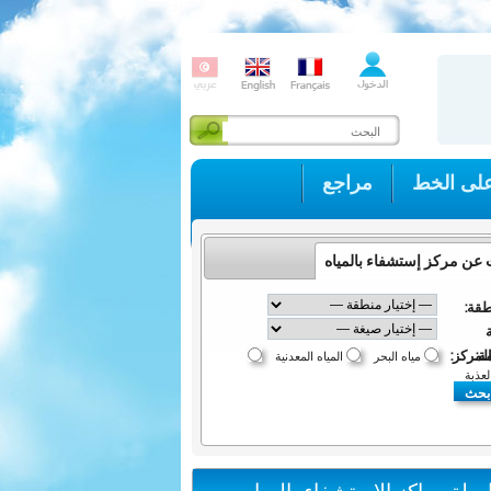
لى الخط
مراجع
 عن مركز إستشفاء بالمياه
طقة:
مة:
لمركز:
مياه البحر
المياه المعدنية
لعذبة