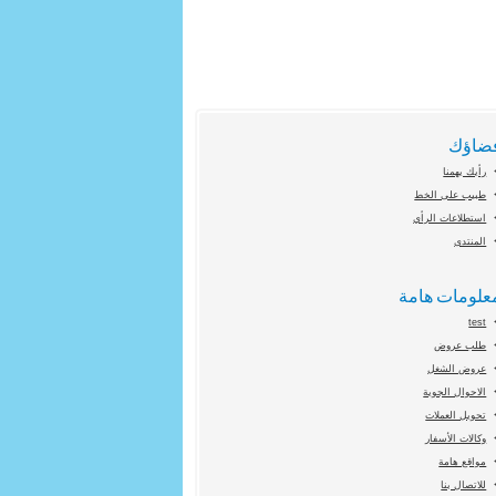
ضاؤك
رأيك يهمنا
طبيب على الخط
استطلاعات الرأي
المنتدى
علومات هامة
test
طلب عروض
عروض الشغل
الاحوال الجوية
تحويل العملات
وكالات الأسفار
مواقع هامة
للاتصال بنا