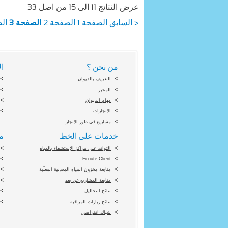
عرض النتائج 11 الى 15 من اصل 33
< السابق
الصفحة 1
الصفحة 2
الصفحة 3
الص
من نحن ؟
ال
التعريف بالديوان
المخبر
مهام الديوان
الإنجازات
مشاريع في طور الإنجاز
خدمات على الخط
م
التوافد على مراكز الإستشفاء بالمياه
Ecoute Client
متابعة مخزون المياه المعدنية المعلّبة
متابعة المشاريع عن بعد
نتائج التحاليل
نتائج زيارات المراقبة
شباك افتراضي