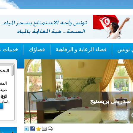
ي تونس
فضاء الرعاية و الرفاهية
فضاؤك
خدمات ع
البحث
المن
صيغة
صدربعل بريستيج
الإقا
نوع ا
المياه ا
جربة